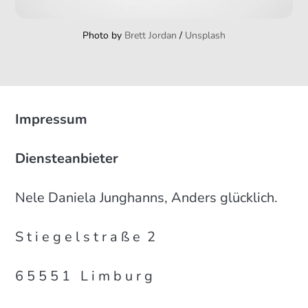
Photo by 
Brett Jordan
 / 
Unsplash
Impressum
Diensteanbieter
Nele Daniela Junghanns, Anders glücklich.
S t i e g e l s t r a ß e 2
6 5 5 5 1 L i m b u r g